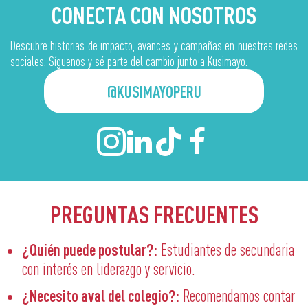
CONECTA CON NOSOTROS
Descubre historias de impacto, avances y campañas en nuestras redes
sociales. Síguenos y sé parte del cambio junto a Kusimayo.
@KUSIMAYOPERU
PREGUNTAS FRECUENTES
¿Quién puede postular?:
Estudiantes de secundaria
con interés en liderazgo y servicio.
¿Necesito aval del colegio?:
Recomendamos contar