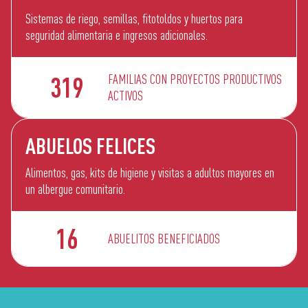
Sistemas de riego, semillas, fitotoldos y huertos para
seguridad alimentaria e ingresos adicionales.
FAMILIAS CON PROYECTOS PRODUCTIVOS
319
ACTIVOS
ABUELOS FELICES
Alimentos, gas, kits de higiene y visitas a adultos mayores en
un albergue comunitario.
16
ABUELITOS BENEFICIADOS